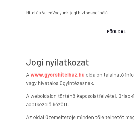
Hitel és VeledVagyunk-jogi biztonsági háló
FŐOLDAL
Jogi nyilatkozat
A
www.gyorshitelhaz.hu
oldalon található inf
vagy hivatalos ügyintézésnek.
A weboldalon történő kapcsolatfelvétel, űrlapki
adatkezelő között.
Az oldal üzemeltetője minden tőle telhetőt meg