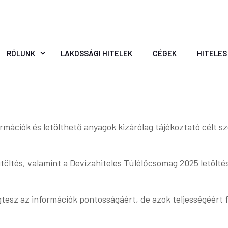
RÓLUNK
LAKOSSÁGI HITELEK
CÉGEK
HITELES
ormációk és letölthető anyagok kizárólag tájékoztató célt 
töltés, valamint a Devizahiteles Túlélőcsomag 2025 letöltés
tesz az információk pontosságáért, de azok teljességéért f