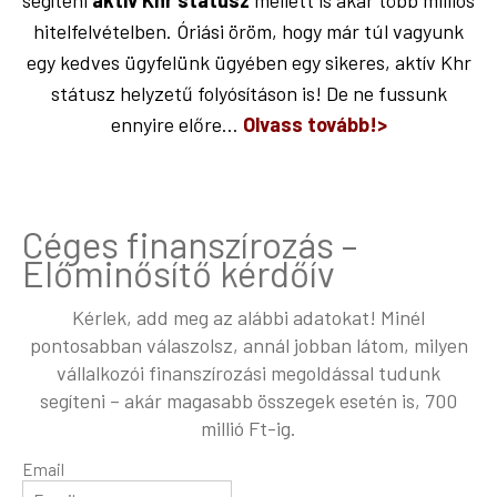
segíteni
aktív Khr státusz
mellett is akár több milliós
hitelfelvételben. Óriási öröm, hogy már túl vagyunk
egy kedves ügyfelünk ügyében egy sikeres, aktív Khr
státusz helyzetű folyósításon is! De ne fussunk
ennyire előre…
Olvass tovább!>
Céges finanszírozás –
Előminősítő kérdőív
Kérlek, add meg az alábbi adatokat! Minél
pontosabban válaszolsz, annál jobban látom, milyen
vállalkozói finanszírozási megoldással tudunk
segíteni – akár magasabb összegek esetén is, 700
millió Ft-ig.
Email