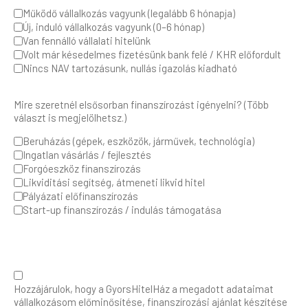
Működő vállalkozás vagyunk (legalább 6 hónapja)
Új, induló vállalkozás vagyunk (0–6 hónap)
Van fennálló vállalati hitelünk
Volt már késedelmes fizetésünk bank felé / KHR előfordult
Nincs NAV tartozásunk, nullás igazolás kiadható
Mire szeretnél elsősorban finanszírozást igényelni? (Több
választ is megjelölhetsz.)
Beruházás (gépek, eszközök, járművek, technológia)
Ingatlan vásárlás / fejlesztés
Forgóeszköz finanszírozás
Likviditási segítség, átmeneti likvid hitel
Pályázati előfinanszírozás
Start-up finanszírozás / indulás támogatása
Hozzájárulok, hogy a GyorsHitelHáz a megadott adataimat
vállalkozásom előminősítése, finanszírozási ajánlat készítése