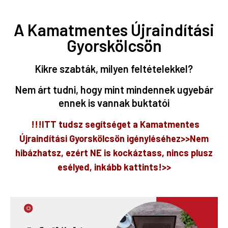
A Kamatmentes Újraindítási
Gyorskölcsön
Kikre szabták, milyen feltételekkel?
Nem árt tudni, hogy mint mindennek ugyebár
ennek is vannak buktatói
!!!ITT tudsz segítséget a Kamatmentes
Újraindítási Gyorskölcsön igényléséhez>>Nem
hibázhatsz, ezért NE is kockáztass, nincs plusz
esélyed, inkább kattints!>>