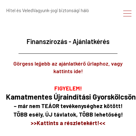
Hitel és VeledVagyunk-jogi biztonsági háló
Finanszírozás - Ajánlatkérés
Görgess lejjebb az ajánlatkérő űrlaphoz, vagy
kattints ide!
FIGYELEM!
Kamatmentes
Újraindítási
Gyorskölcsön
– már nem TEÁOR tevékenységhez kötött!
TÖBB esély, ÚJ távlatok, TÖBB lehetőség!
>>Kattints a
részletekért!<
<